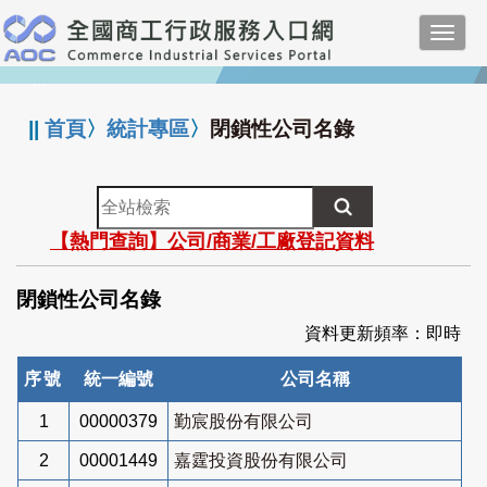
跳
Toggl
到
navig
主
:::
要
內
||
首頁
〉
統計專區
〉
閉鎖性公司名錄
容
全
站
【熱門查詢】公司/商業/工廠登記資料
檢
索
閉鎖性公司名錄
資料更新頻率：即時
序號
統一編號
公司名稱
1
00000379
勤宸股份有限公司
2
00001449
嘉霆投資股份有限公司