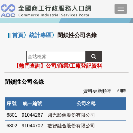
跳
Toggl
到
navig
主
:::
要
內
||
首頁
〉
統計專區
〉
閉鎖性公司名錄
容
全
站
【熱門查詢】公司/商業/工廠登記資料
檢
索
閉鎖性公司名錄
資料更新頻率：即時
序號
統一編號
公司名稱
6801
91044267
趨光影像股份有限公司
6802
91044702
數智融合股份有限公司