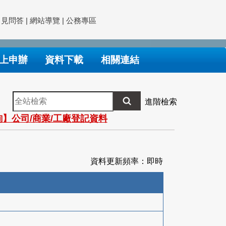
常見問答
|
網站導覽
|
公務專區
上申辦
資料下載
相關連結
全
進階檢索
站
】公司/商業/工廠登記資料
檢
索
資料更新頻率：即時