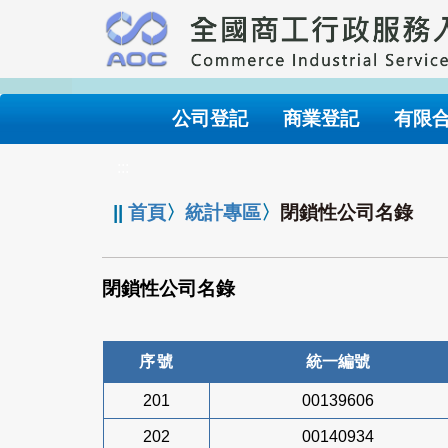
跳
到
主
要
內
公司登記
商業登記
有限
容
:::
||
首頁
〉
統計專區
〉
閉鎖性公司名錄
閉鎖性公司名錄
序號
統一編號
201
00139606
202
00140934