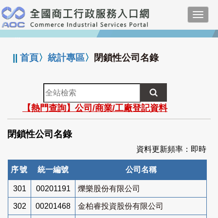
跳
Toggl
到
navig
主
:::
要
內
||
首頁
〉
統計專區
〉
閉鎖性公司名錄
容
全
站
【熱門查詢】公司/商業/工廠登記資料
檢
索
閉鎖性公司名錄
資料更新頻率：即時
序號
統一編號
公司名稱
301
00201191
爍樂股份有限公司
302
00201468
金柏睿投資股份有限公司