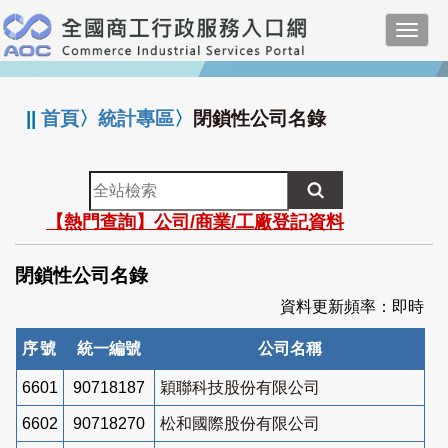
跳
Toggl
到
navig
主
:::
要
內
||
首頁
〉
統計專區
〉
閉鎖性公司名錄
容
全
站
【熱門查詢】公司/商業/工廠登記資料
檢
索
閉鎖性公司名錄
資料更新頻率：即時
序號
統一編號
公司名稱
6601
90718187
穎聯科技股份有限公司
6602
90718270
松和國際股份有限公司