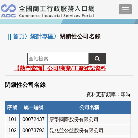
跳
Toggl
到
navig
主
:::
要
內
||
首頁
〉
統計專區
〉
閉鎖性公司名錄
容
全
站
【熱門查詢】公司/商業/工廠登記資料
檢
索
閉鎖性公司名錄
資料更新頻率：即時
序號
統一編號
公司名稱
101
00072437
康擎國際股份有限公司
102
00073793
昆兆益公益股份有限公司