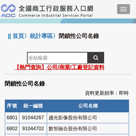
跳
Toggl
到
navig
主
:::
要
內
||
首頁
〉
統計專區
〉
閉鎖性公司名錄
容
全
站
【熱門查詢】公司/商業/工廠登記資料
檢
索
閉鎖性公司名錄
資料更新頻率：即時
序號
統一編號
公司名稱
6801
91044267
趨光影像股份有限公司
6802
91044702
數智融合股份有限公司