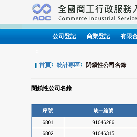
跳
到
主
要
內
公司登記
商業登記
有限
容
:::
||
首頁
〉
統計專區
〉
閉鎖性公司名錄
閉鎖性公司名錄
序號
統一編號
6801
91046286
6802
91046315