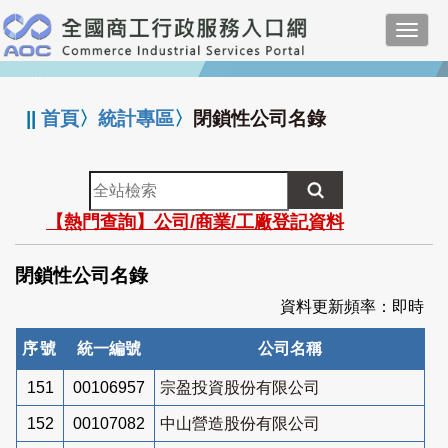
跳
Toggl
到
navig
主
:::
要
內
||
首頁
〉
統計專區
〉
閉鎖性公司名錄
容
全
站
【熱門查詢】公司/商業/工廠登記資料
檢
索
閉鎖性公司名錄
資料更新頻率：即時
序號
統一編號
公司名稱
151
00106957
宗盈投資股份有限公司
152
00107082
中山營造股份有限公司