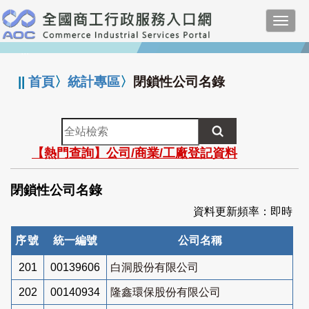
跳
Toggl
到
navig
主
:::
要
內
||
首頁
〉
統計專區
〉
閉鎖性公司名錄
容
全
站
【熱門查詢】公司/商業/工廠登記資料
檢
索
閉鎖性公司名錄
資料更新頻率：即時
序號
統一編號
公司名稱
201
00139606
白洞股份有限公司
202
00140934
隆鑫環保股份有限公司