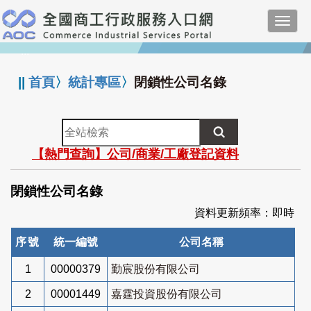
跳
Toggl
到
navig
主
:::
要
內
||
首頁
〉
統計專區
〉
閉鎖性公司名錄
容
全
站
【熱門查詢】公司/商業/工廠登記資料
檢
索
閉鎖性公司名錄
資料更新頻率：即時
序號
統一編號
公司名稱
1
00000379
勤宸股份有限公司
2
00001449
嘉霆投資股份有限公司