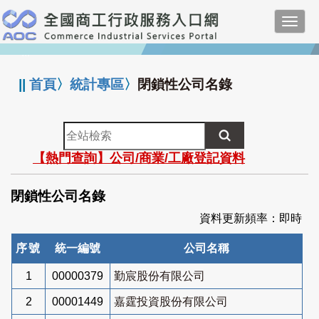
跳
Toggl
到
navig
主
:::
要
內
||
首頁
〉
統計專區
〉
閉鎖性公司名錄
容
全
站
【熱門查詢】公司/商業/工廠登記資料
檢
索
閉鎖性公司名錄
資料更新頻率：即時
序號
統一編號
公司名稱
1
00000379
勤宸股份有限公司
2
00001449
嘉霆投資股份有限公司