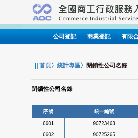
跳
到
主
要
內
公司登記
商業登記
有限
容
:::
||
首頁
〉
統計專區
〉
閉鎖性公司名錄
閉鎖性公司名錄
序號
統一編號
6601
90723463
6602
90725265