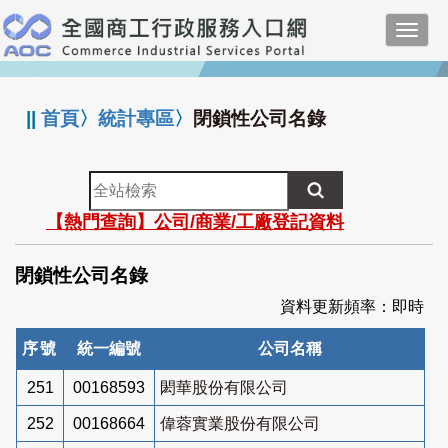
跳
Toggl
到
navig
主
:::
要
內
||
首頁
〉
統計專區
〉
閉鎖性公司名錄
容
全
站
【熱門查詢】公司/商業/工廠登記資料
檢
索
閉鎖性公司名錄
資料更新頻率：即時
序號
統一編號
公司名稱
251
00168593
閎華股份有限公司
252
00168664
偉蓉實業股份有限公司