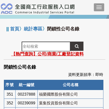
跳
Toggl
到
navig
主
:::
要
內
||
首頁
〉
統計專區
〉
閉鎖性公司名錄
容
全
站
【熱門查詢】公司/商業/工廠登記資料
檢
索
閉鎖性公司名錄
資料更新頻率：即時
序號
統一編號
公司名稱
351
00237888
福榮國際股份有限公司
352
00239099
葉集投資股份有限公司