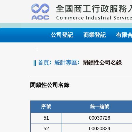
跳
到
主
要
內
公司登記
商業登記
有限
容
:::
||
首頁
〉
統計專區
〉
閉鎖性公司名錄
閉鎖性公司名錄
序號
統一編號
51
00030726
52
00030824