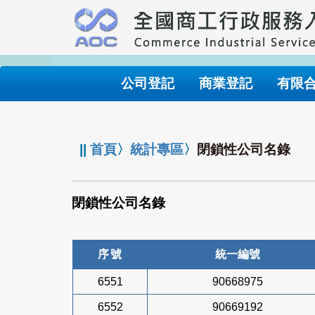
跳
到
主
要
內
公司登記
商業登記
有限
容
:::
||
首頁
〉
統計專區
〉
閉鎖性公司名錄
閉鎖性公司名錄
序號
統一編號
6551
90668975
6552
90669192