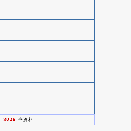
有
8039
筆資料