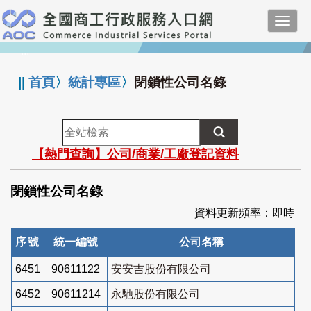
跳
Toggl
到
navig
主
:::
要
內
||
首頁
〉
統計專區
〉
閉鎖性公司名錄
容
全
站
【熱門查詢】公司/商業/工廠登記資料
檢
索
閉鎖性公司名錄
資料更新頻率：即時
序號
統一編號
公司名稱
6451
90611122
安安吉股份有限公司
6452
90611214
永馳股份有限公司