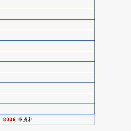
有
8039
筆資料