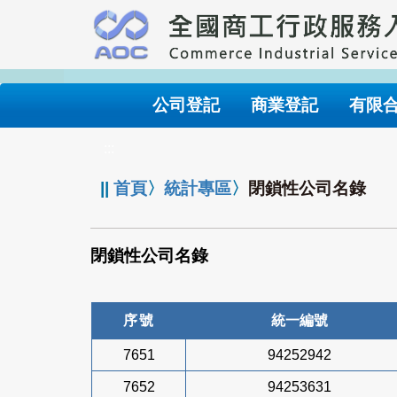
跳
到
主
要
內
公司登記
商業登記
有限
容
:::
||
首頁
〉
統計專區
〉
閉鎖性公司名錄
閉鎖性公司名錄
序號
統一編號
7651
94252942
7652
94253631