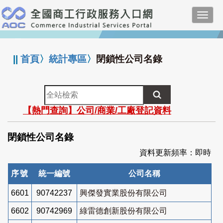
跳
Toggl
到
navig
主
:::
要
內
||
首頁
〉
統計專區
〉
閉鎖性公司名錄
容
全
站
【熱門查詢】公司/商業/工廠登記資料
檢
索
閉鎖性公司名錄
資料更新頻率：即時
序號
統一編號
公司名稱
6601
90742237
興傑發實業股份有限公司
6602
90742969
綠雷德創新股份有限公司