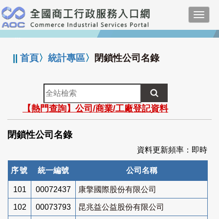
跳
Toggl
到
navig
主
:::
要
內
||
首頁
〉
統計專區
〉
閉鎖性公司名錄
容
全
站
【熱門查詢】公司/商業/工廠登記資料
檢
索
閉鎖性公司名錄
資料更新頻率：即時
序號
統一編號
公司名稱
101
00072437
康擎國際股份有限公司
102
00073793
昆兆益公益股份有限公司