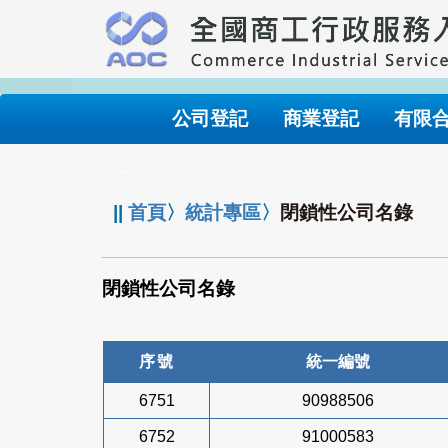
跳
到
主
要
內
公司登記
商業登記
有限
容
:::
||
首頁
〉
統計專區
〉
閉鎖性公司名錄
閉鎖性公司名錄
序號
統一編號
6751
90988506
6752
91000583