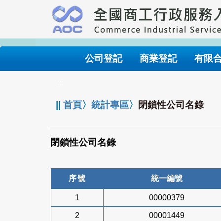
跳
到
主
要
內
公司登記
商業登記
有限
容
:::
||
首頁
〉
統計專區
〉
閉鎖性公司名錄
閉鎖性公司名錄
序號
統一編號
1
00000379
2
00001449