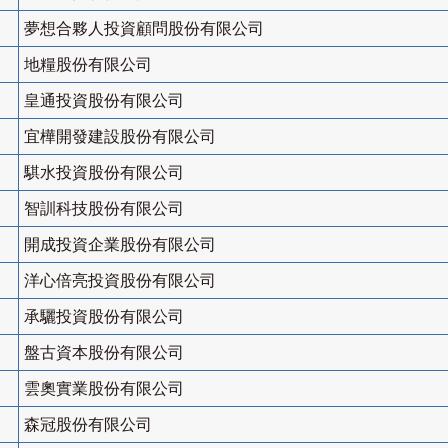
夢想合夥人投資顧問股份有限公司
地糧股份有限公司
皇通投資股份有限公司
宜樺開發建設股份有限公司
騏水投資股份有限公司
智訓科技股份有限公司
開成投資企業股份有限公司
洋心倍亮投資股份有限公司
承驪投資股份有限公司
盤古資本股份有限公司
雲奧實業股份有限公司
森冠股份有限公司