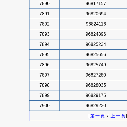
7890
96817157
7891
96820694
7892
96824116
7893
96824896
7894
96825234
7895
96825656
7896
96825749
7897
96827280
7898
96828035
7899
96829175
7900
96829230
[
第一頁
/
上一頁