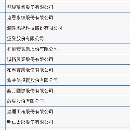
鼎駿富業股份有限公司
連恩永續股份有限公司
潤昇系統科技股份有限公司
堡登股份有限公司
和則安實業股份有限公司
誠拓興業股份有限公司
柏琳實業股份有限公司
鑫睿信投資股份有限公司
酉月國際股份有限公司
啟集股份有限公司
皇通工程股份有限公司
明仁太郎股份有限公司