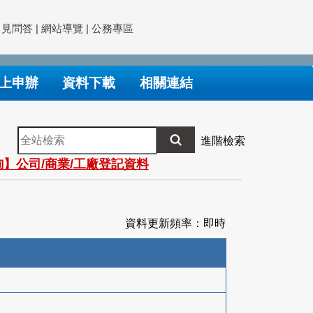
常見問答
|
網站導覽
|
公務專區
上申辦
資料下載
相關連結
全
進階檢索
站
】公司/商業/工廠登記資料
檢
索
資料更新頻率：即時