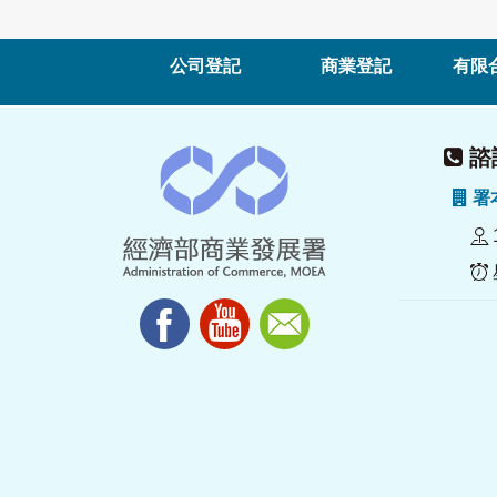
公司登記
商業登記
有限
諮詢