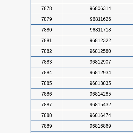
7878
96806314
7879
96811626
7880
96811718
7881
96812322
7882
96812580
7883
96812907
7884
96812934
7885
96813835
7886
96814285
7887
96815432
7888
96816474
7889
96816869