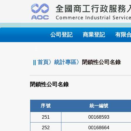
跳
到
主
要
內
公司登記
商業登記
有限
容
:::
||
首頁
〉
統計專區
〉
閉鎖性公司名錄
閉鎖性公司名錄
序號
統一編號
251
00168593
252
00168664