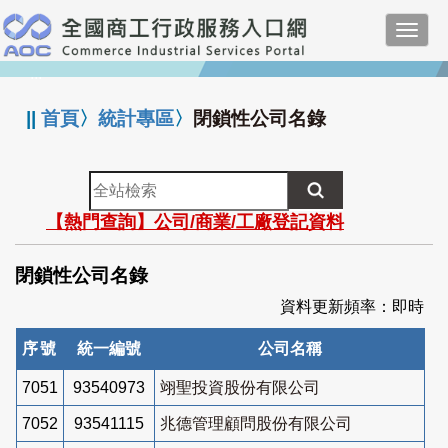
跳
Toggl
到
navig
主
:::
要
內
||
首頁
〉
統計專區
〉
閉鎖性公司名錄
容
全
站
【熱門查詢】公司/商業/工廠登記資料
檢
索
閉鎖性公司名錄
資料更新頻率：即時
序號
統一編號
公司名稱
7051
93540973
翊聖投資股份有限公司
7052
93541115
兆德管理顧問股份有限公司