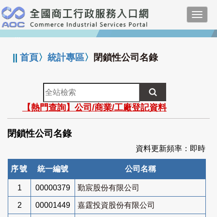
跳
Toggl
到
navig
主
:::
要
內
||
首頁
〉
統計專區
〉
閉鎖性公司名錄
容
全
站
【熱門查詢】公司/商業/工廠登記資料
檢
索
閉鎖性公司名錄
資料更新頻率：即時
序號
統一編號
公司名稱
1
00000379
勤宸股份有限公司
2
00001449
嘉霆投資股份有限公司