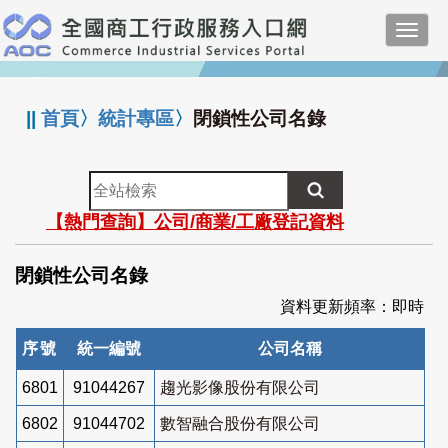
跳
Toggl
到
navig
主
:::
要
內
||
首頁
〉
統計專區
〉
閉鎖性公司名錄
容
全
站
【熱門查詢】公司/商業/工廠登記資料
檢
索
閉鎖性公司名錄
資料更新頻率：即時
序號
統一編號
公司名稱
6801
91044267
趨光影像股份有限公司
6802
91044702
數智融合股份有限公司