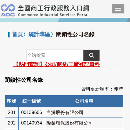
跳
Toggl
到
navig
主
:::
要
內
||
首頁
〉
統計專區
〉
閉鎖性公司名錄
容
全
站
【熱門查詢】公司/商業/工廠登記資料
檢
索
閉鎖性公司名錄
資料更新頻率：即時
序號
統一編號
公司名稱
201
00139606
白洞股份有限公司
202
00140934
隆鑫環保股份有限公司