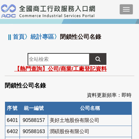
跳
Toggl
到
navig
主
:::
要
內
||
首頁
〉
統計專區
〉
閉鎖性公司名錄
容
全
站
【熱門查詢】公司/商業/工廠登記資料
檢
索
閉鎖性公司名錄
資料更新頻率：即時
序號
統一編號
公司名稱
6401
90588157
美好土地股份有限公司
6402
90588163
潤碩股份有限公司