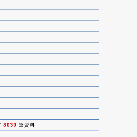
有
8039
筆資料