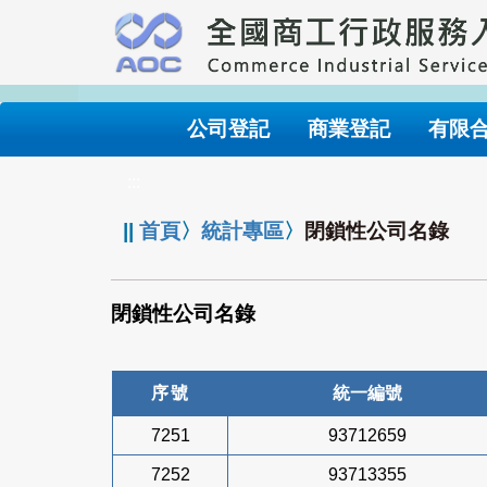
跳
到
主
要
內
公司登記
商業登記
有限
容
:::
||
首頁
〉
統計專區
〉
閉鎖性公司名錄
閉鎖性公司名錄
序號
統一編號
7251
93712659
7252
93713355