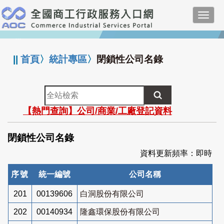
跳
Toggl
到
navig
主
:::
要
內
||
首頁
〉
統計專區
〉
閉鎖性公司名錄
容
全
站
【熱門查詢】公司/商業/工廠登記資料
檢
索
閉鎖性公司名錄
資料更新頻率：即時
序號
統一編號
公司名稱
201
00139606
白洞股份有限公司
202
00140934
隆鑫環保股份有限公司