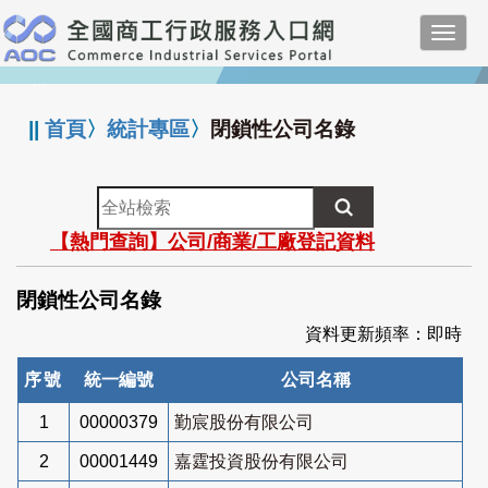
跳
Toggl
到
navig
主
:::
要
內
||
首頁
〉
統計專區
〉
閉鎖性公司名錄
容
全
站
【熱門查詢】公司/商業/工廠登記資料
檢
索
閉鎖性公司名錄
資料更新頻率：即時
序號
統一編號
公司名稱
1
00000379
勤宸股份有限公司
2
00001449
嘉霆投資股份有限公司