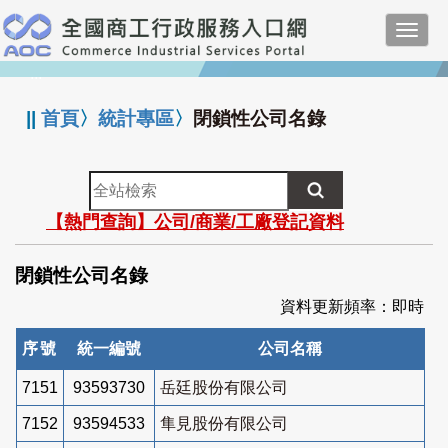
跳
Toggl
到
navig
主
:::
要
內
||
首頁
〉
統計專區
〉
閉鎖性公司名錄
容
全
站
【熱門查詢】公司/商業/工廠登記資料
檢
索
閉鎖性公司名錄
資料更新頻率：即時
序號
統一編號
公司名稱
7151
93593730
岳廷股份有限公司
7152
93594533
隼見股份有限公司