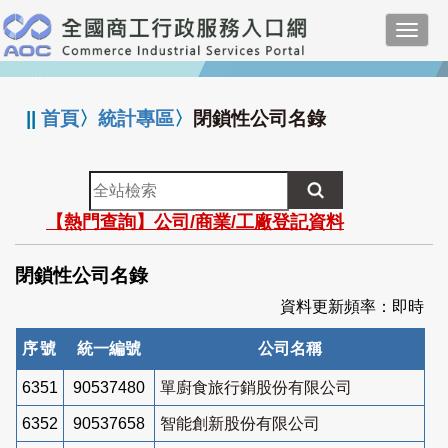
跳
Toggl
到
navig
主
:::
要
內
||
首頁
〉
統計專區
〉
閉鎖性公司名錄
容
全
站
【熱門查詢】公司/商業/工廠登記資料
檢
索
閉鎖性公司名錄
資料更新頻率：即時
序號
統一編號
公司名稱
6351
90537480
單廚食旅行銷股份有限公司
6352
90537658
智能創新股份有限公司