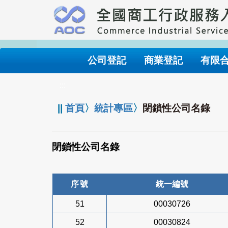
跳
到
主
要
內
公司登記
商業登記
有限
容
:::
||
首頁
〉
統計專區
〉
閉鎖性公司名錄
閉鎖性公司名錄
序號
統一編號
51
00030726
52
00030824