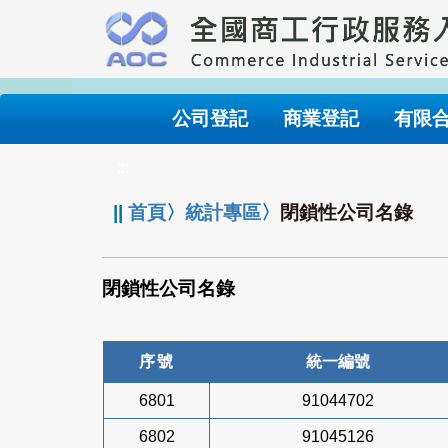
跳
到
主
要
內
公司登記
商業登記
有限
容
:::
||
首頁
〉
統計專區
〉
閉鎖性公司名錄
閉鎖性公司名錄
序號
統一編號
6801
91044702
6802
91045126