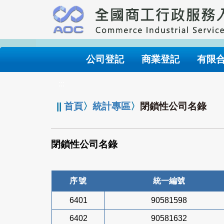
跳
到
主
要
內
公司登記
商業登記
有限
容
:::
||
首頁
〉
統計專區
〉
閉鎖性公司名錄
閉鎖性公司名錄
序號
統一編號
6401
90581598
6402
90581632