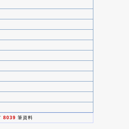
有
8039
筆資料