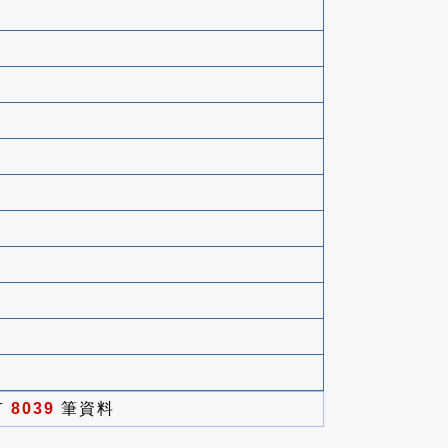
有
8039
筆資料