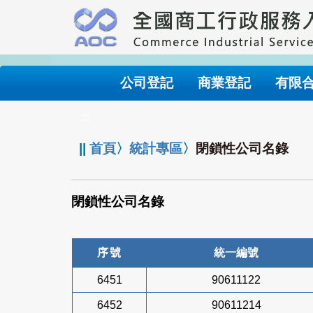
跳
到
主
要
內
公司登記
商業登記
有限
容
:::
||
首頁
〉
統計專區
〉
閉鎖性公司名錄
閉鎖性公司名錄
序號
統一編號
6451
90611122
6452
90611214