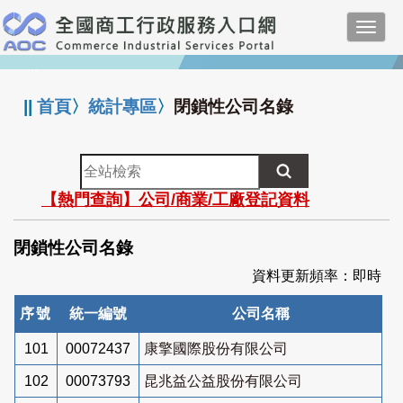
跳
Toggl
到
navig
主
:::
要
內
||
首頁
〉
統計專區
〉
閉鎖性公司名錄
容
全
站
【熱門查詢】公司/商業/工廠登記資料
檢
索
閉鎖性公司名錄
資料更新頻率：即時
序號
統一編號
公司名稱
101
00072437
康擎國際股份有限公司
102
00073793
昆兆益公益股份有限公司