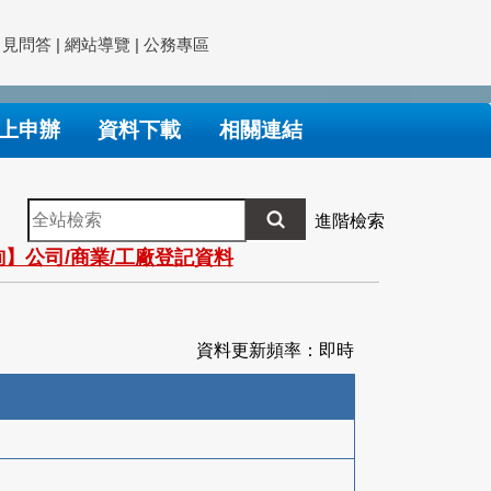
常見問答
|
網站導覽
|
公務專區
上申辦
資料下載
相關連結
全
進階檢索
站
】公司/商業/工廠登記資料
檢
索
資料更新頻率：即時