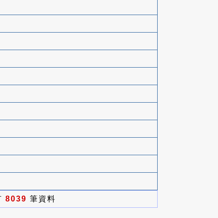
有
8039
筆資料