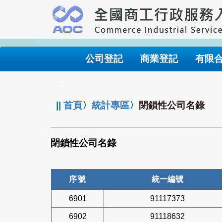
跳
到
主
要
內
公司登記
商業登記
有限
容
:::
||
首頁
〉
統計專區
〉
閉鎖性公司名錄
閉鎖性公司名錄
序號
統一編號
6901
91117373
6902
91118632