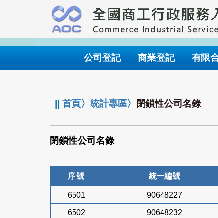
跳
到
主
要
內
公司登記
商業登記
有限
容
:::
||
首頁
〉
統計專區
〉
閉鎖性公司名錄
閉鎖性公司名錄
序號
統一編號
6501
90648227
6502
90648232