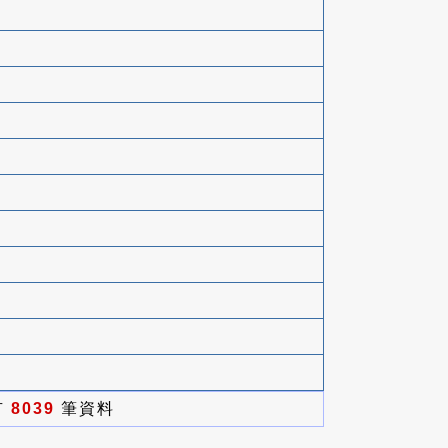
有
8039
筆資料