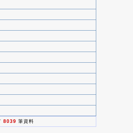
有
8039
筆資料