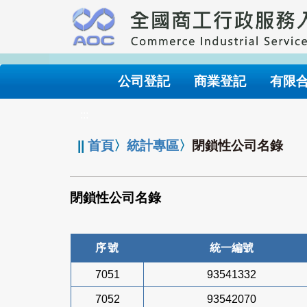
跳
到
主
要
內
公司登記
商業登記
有限
容
:::
||
首頁
〉
統計專區
〉
閉鎖性公司名錄
閉鎖性公司名錄
序號
統一編號
7051
93541332
7052
93542070