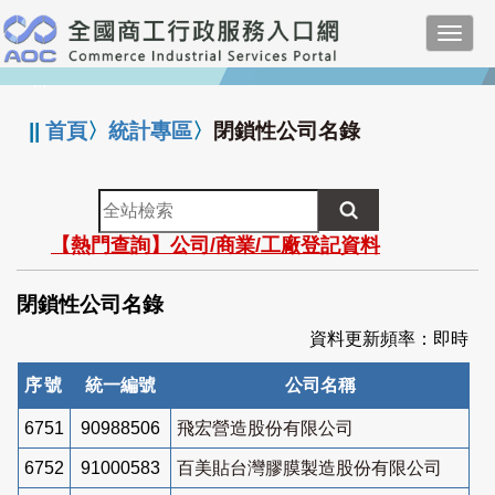
跳
Toggl
到
navig
主
:::
要
內
||
首頁
〉
統計專區
〉
閉鎖性公司名錄
容
全
站
【熱門查詢】公司/商業/工廠登記資料
檢
索
閉鎖性公司名錄
資料更新頻率：即時
序號
統一編號
公司名稱
6751
90988506
飛宏營造股份有限公司
6752
91000583
百美貼台灣膠膜製造股份有限公司