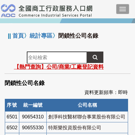
跳
Toggl
到
navig
主
:::
要
內
||
首頁
〉
統計專區
〉
閉鎖性公司名錄
容
全
站
【熱門查詢】公司/商業/工廠登記資料
檢
索
閉鎖性公司名錄
資料更新頻率：即時
序號
統一編號
公司名稱
6501
90654310
創淨科技醫材聯合事業股份有限公司
6502
90655330
特斯樂投資股份有限公司