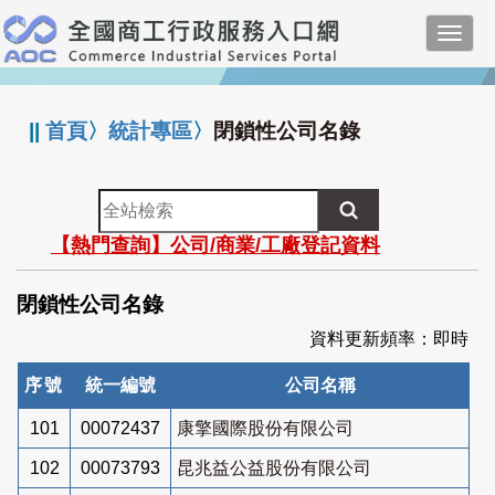
跳
Toggl
到
navig
主
:::
要
內
||
首頁
〉
統計專區
〉
閉鎖性公司名錄
容
全
站
【熱門查詢】公司/商業/工廠登記資料
檢
索
閉鎖性公司名錄
資料更新頻率：即時
序號
統一編號
公司名稱
101
00072437
康擎國際股份有限公司
102
00073793
昆兆益公益股份有限公司