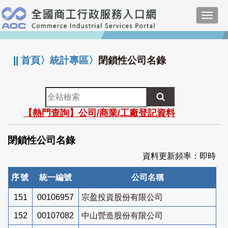
跳
Toggl
到
navig
主
:::
要
內
||
首頁
〉
統計專區
〉
閉鎖性公司名錄
容
全
站
【熱門查詢】公司/商業/工廠登記資料
檢
索
閉鎖性公司名錄
資料更新頻率：即時
序號
統一編號
公司名稱
151
00106957
宗盈投資股份有限公司
152
00107082
中山營造股份有限公司