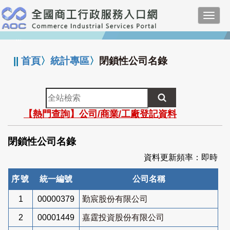
跳
Toggl
到
navig
主
:::
要
內
||
首頁
〉
統計專區
〉
閉鎖性公司名錄
容
全
站
【熱門查詢】公司/商業/工廠登記資料
檢
索
閉鎖性公司名錄
資料更新頻率：即時
序號
統一編號
公司名稱
1
00000379
勤宸股份有限公司
2
00001449
嘉霆投資股份有限公司