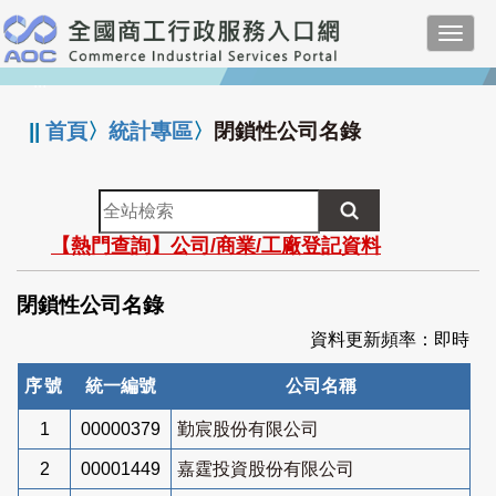
跳
Toggl
到
navig
主
:::
要
內
||
首頁
〉
統計專區
〉
閉鎖性公司名錄
容
全
站
【熱門查詢】公司/商業/工廠登記資料
檢
索
閉鎖性公司名錄
資料更新頻率：即時
序號
統一編號
公司名稱
1
00000379
勤宸股份有限公司
2
00001449
嘉霆投資股份有限公司