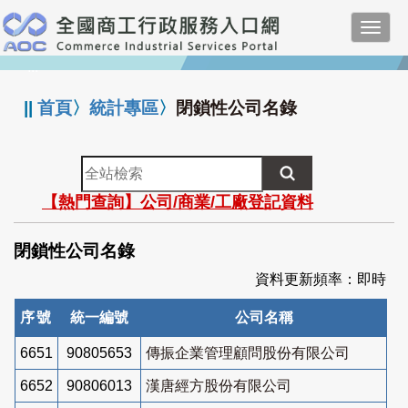
跳
Toggl
到
navig
主
:::
要
內
||
首頁
〉
統計專區
〉
閉鎖性公司名錄
容
全
站
【熱門查詢】公司/商業/工廠登記資料
檢
索
閉鎖性公司名錄
資料更新頻率：即時
序號
統一編號
公司名稱
6651
90805653
傳振企業管理顧問股份有限公司
6652
90806013
漢唐經方股份有限公司